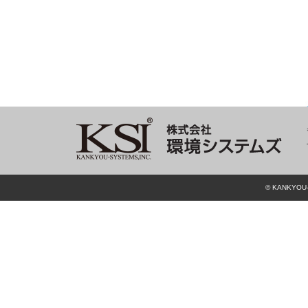
© KANKYOU-S