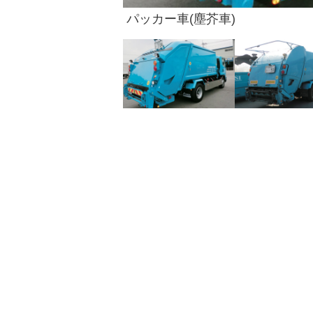
パッカー車(塵芥車)