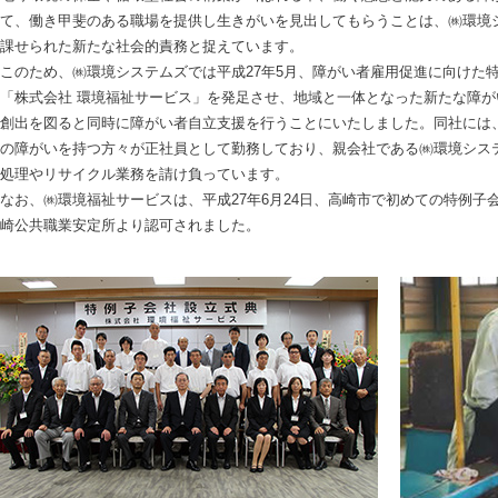
て、働き甲斐のある職場を提供し生きがいを見出してもらうことは、㈱環境
課せられた新たな社会的責務と捉えています。
このため、㈱環境システムズでは平成27年5月、障がい者雇用促進に向けた
「株式会社 環境福祉サービス」を発足させ、地域と一体となった新たな障が
創出を図ると同時に障がい者自立支援を行うことにいたしました。同社には、
の障がいを持つ方々が正社員として勤務しており、親会社である㈱環境シス
処理やリサイクル業務を請け負っています。
なお、㈱環境福祉サービスは、平成27年6月24日、高崎市で初めての特例子
崎公共職業安定所より認可されました。