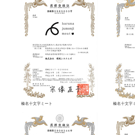
榛名十文字ミート
榛名十文字